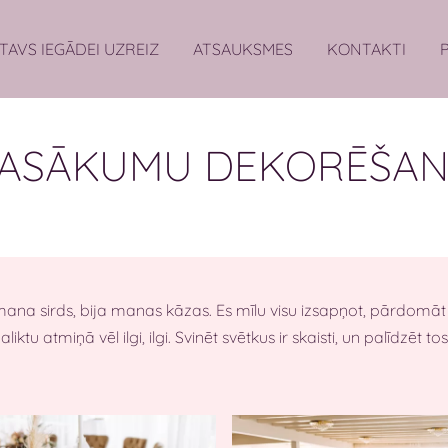
TAVS IEGĀDEI UZREIZ
ATSAUKSMES
KONTAKTI
ASĀKUMU DEKORĒŠA
a sirds, bija manas kāzas. Es mīlu visu izsapņot, pārdomāt un 
iktu atmiņā vēl ilgi, ilgi. Svinēt svētkus ir skaisti, un palīdzēt t