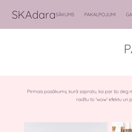
SKAdara
SĀKUMS
PAKALPOJUMI
GA
P
Pirmais pasākums, kurā sapratu, ka par šo deg man
radītu to 'wow' efektu un pal