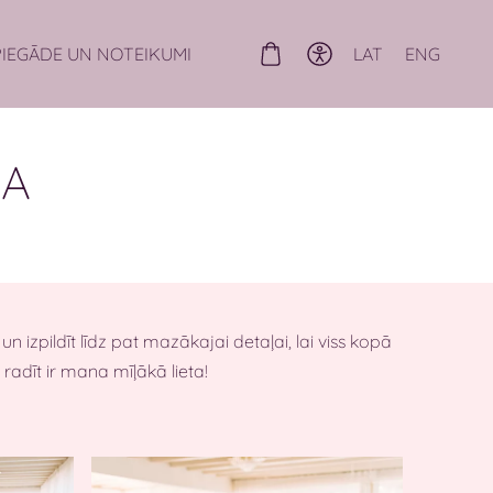
LAT
ENG
PIEGĀDE UN NOTEIKUMI
NA
izpildīt līdz pat mazākajai detaļai, lai viss kopā
os radīt ir mana mīļākā lieta!